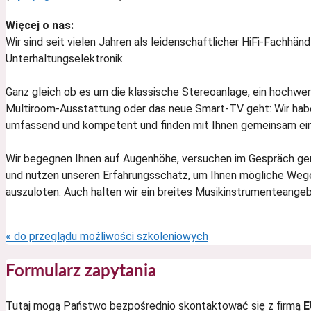
Więcej o nas:
Wir sind seit vielen Jahren als leidenschaftlicher HiFi-Fachhänd
Unterhaltungselektronik.
Ganz gleich ob es um die klassische Stereoanlage, ein hochwer
Multiroom-Ausstattung oder das neue Smart-TV geht: Wir haben
umfassend und kompetent und finden mit Ihnen gemeinsam eine
Wir begegnen Ihnen auf Augenhöhe, versuchen im Gespräch gem
und nutzen unseren Erfahrungsschatz, um Ihnen mögliche Wege 
auszuloten. Auch halten wir ein breites Musikinstrumenteangeb
« do przeglądu możliwości szkoleniowych
Formularz zapytania
Tutaj mogą Państwo bezpośrednio skontaktować się z firmą
E