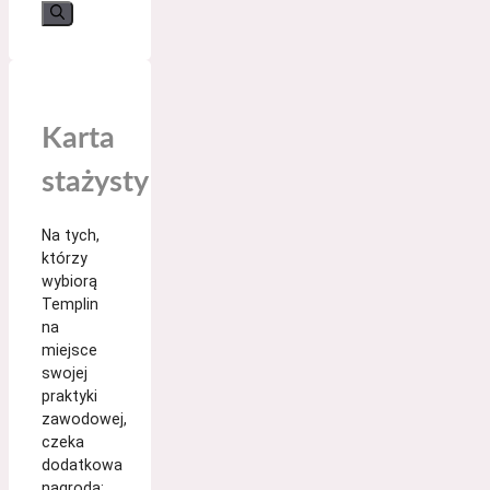
nach:
Karta
stażysty
Na tych,
którzy
wybiorą
Templin
na
miejsce
swojej
praktyki
zawodowej,
czeka
dodatkowa
nagroda: