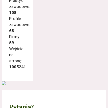
Praktyki
zawodowe:
108
Profile
zawodowe:
68
Firmy:
59
Wejścia
na
stronę:
1005241
Pytania?