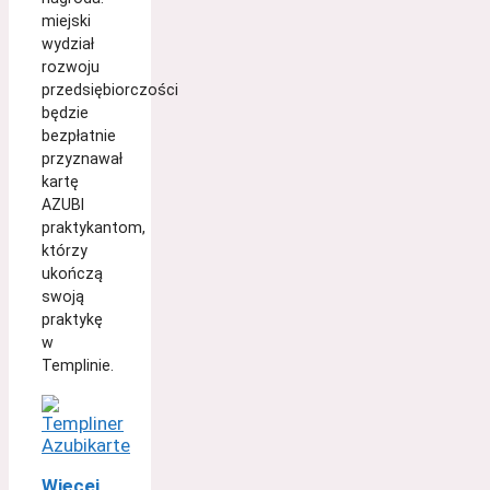
miejski
wydział
rozwoju
przedsiębiorczości
będzie
bezpłatnie
przyznawał
kartę
AZUBI
praktykantom,
którzy
ukończą
swoją
praktykę
w
Templinie.
Więcej