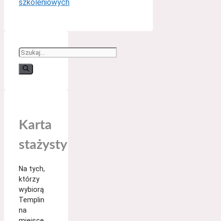
szkoleniowych
Suchen
nach:
Karta
stażysty
Na tych,
którzy
wybiorą
Templin
na
miejsce