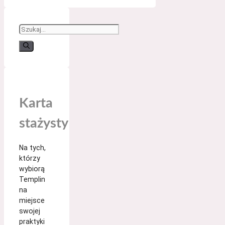
Suchen
nach:
Karta
stażysty
Na tych,
którzy
wybiorą
Templin
na
miejsce
swojej
praktyki