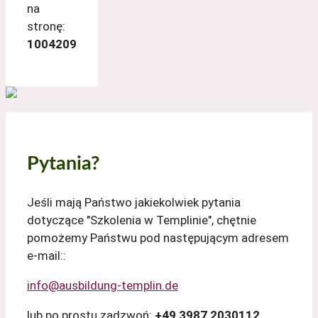
na
stronę:
1004209
Pytania?
Jeśli mają Państwo jakiekolwiek pytania
dotyczące "Szkolenia w Templinie", chętnie
pomożemy Państwu pod następującym adresem
e-mail::
info@ausbildung-templin.de
lub po prostu zadzwoń:
+49 3987 2030112