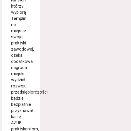
Na tych,
którzy
wybiorą
Templin
na
miejsce
swojej
praktyki
zawodowej,
czeka
dodatkowa
nagroda:
miejski
wydział
rozwoju
przedsiębiorczości
będzie
bezpłatnie
przyznawał
kartę
AZUBI
praktykantom,